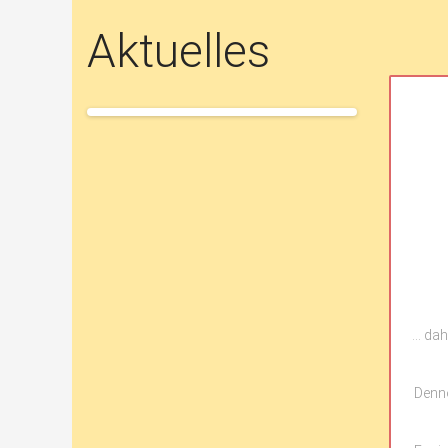
Aktuelles
… dah
Denno