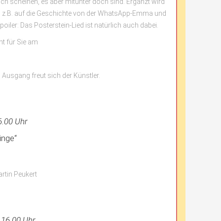
glich scheinen, es aber mitunter doch sind. Ergänzt wird
ch z.B. auf die Geschichte von der WhatsApp-Emma und
oiler: Das Posterstein-Lied ist natürlich auch dabei.
t für Sie am
am Ausgang freut sich der Künstler.
6.00 Uhr
inge“
rtin Peukert
 16.00 Uhr