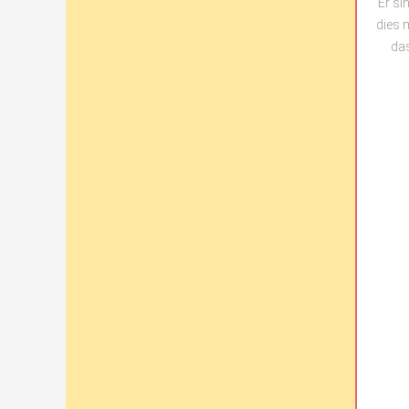
Er si
dies 
das