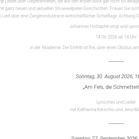
ngt Lieder über Gegebenheiten, die auf den ersten Blick gar nicht so alltä
mit ganz neuen und aktuellen Struwwelpeter-Geschichten. Freuen Sie si
 Lied über eine Zargenindustrie in wirtschaftlicher Schieflage. Achtung Sp
Johannes Holzapfel singt und sprich
14.06.2026 ab 16 Uhr
in der Akademie. Der Eintritt ist frei, über einen Obolus 
_______
Sonntag, 30. August 2026, 1
„Am Fels, die Schmetterl
Lyrisches und Lieder
mit Katharina Kerschis und Jens-Ma
_______
Sonntag, 27. September 2026,