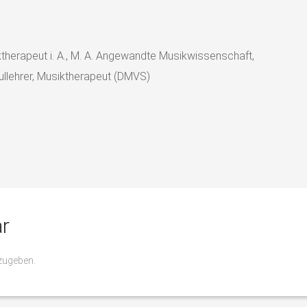
therapeut i. A., M. A. Angewandte Musikwissenschaft,
llehrer, Musiktherapeut (DMVS)
r
zugeben.